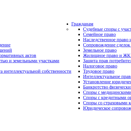
Гражданам
Судебные споры с учас
Семейное право
Наследственное право 
дение
Сопровождение сделок
ошений
Земельное право
нормативных актов
Жилищное право и Ж
тью и земельными участками
Защита прав потребите
Налоговое право
та интеллектуальной собственности
Трудовое право
Интеллектуальное прав
Установление юридиче
Банкротство физически
Споры с медицинскими
Споры с кредитными о
Споры со страховыми 
Юридическое сопровож