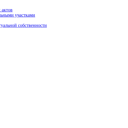
 актов
льными участками
туальной собственности