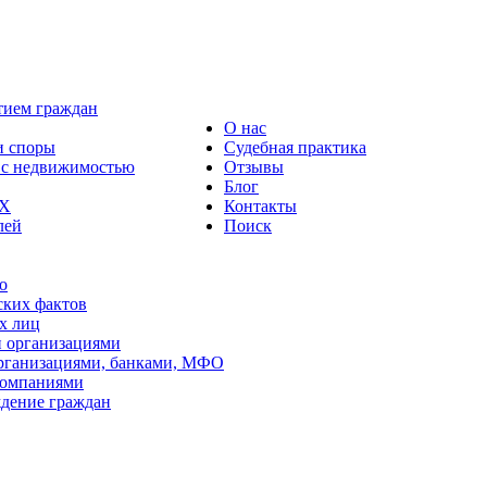
тием граждан
О нас
и споры
Судебная практика
 с недвижимостью
Отзывы
Блог
КХ
Контакты
лей
Поиск
о
ских фактов
х лиц
 организациями
рганизациями, банками, МФО
компаниями
дение граждан