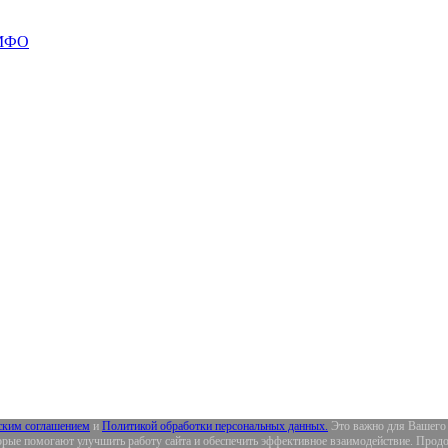
 МФО
ским соглашением
и
Политикой обработки персональных данных.
Это важно для Вашего 
орые помогают улучшить работу сайта и обеспечить эффективное взаимодействие. Продол