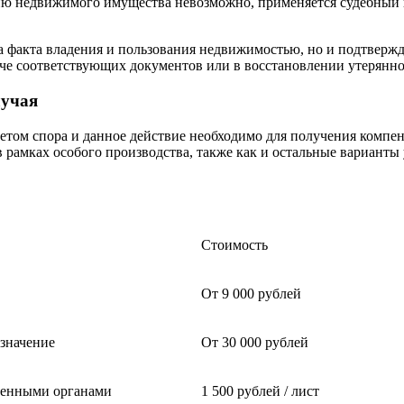
ию недвижимого имущества невозможно, применяется судебный п
а факта владения и пользования недвижимостью, но и подтвержд
даче соответствующих документов или в восстановлении утерян
лучая
метом спора и данное действие необходимо для получения компен
в рамках особого производства, также как и остальные вариант
Стоимость
От 9 000 рублей
значение
От 30 000 рублей
ченными органами
1 500 рублей / лист