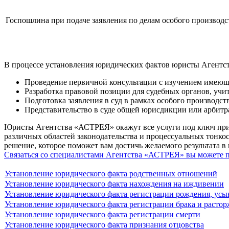
Госпошлина при подаче заявления по делам особого производств
В процессе установления юридических фактов юристы Агентс
Проведение первичной консультации с изучением имеюще
Разработка правовой позиции для судебных органов, уч
Подготовка заявления в суд в рамках особого производств
Представительство в суде общей юрисдикции или арбитра
Юристы Агентства «АСТРЕЯ» окажут все услуги под ключ при 
различных областей законодательства и процессуальных тонк
решение, которое поможет вам достичь желаемого результата в
Связаться со специалистами Агентства «АСТРЕЯ» вы можете по 
Установление юридического факта родственных отношений
Установление юридического факта нахождения на иждивении
Установление юридического факта регистрации рождения, усы
Установление юридического факта регистрации брака и растор
Установление юридического факта регистрации смерти
Установление юридического факта признания отцовства