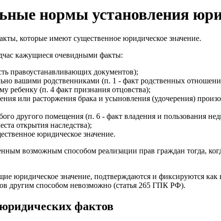
льные нормы установления юр
кты, которые имеют существенное юридическое значение.
одчас кажущиеся очевидными факты:
ность правоустанавливающих документов);
льно вашими родственниками (п. 1 - факт родственных отношени
у ребенку (п. 4 факт признания отцовства);
ючения или расторжения брака и усыновления (удочерения) произ
юбого другого помещения (п. 6 - факт владения и пользования 
места открытия наследства);
щественное юридическое значение.
енным возможным способом реализации прав граждан тогда, ког
еющие юридическое значение, подтверждаются и фиксируются ка
ов другим способом невозможно (статья 265 ГПК РФ).
 юридических фактов