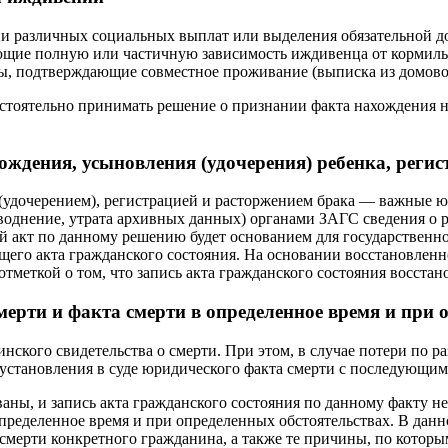
и различных социальных выплат или выделения обязательной до
ющие полную или частичную зависимость иждивенца от кормильца
лы, подтверждающие совместное проживание (выписка из домовой 
остоятельно принимать решение о признании факта нахождения 
ждения, усыновления (удочерения) ребенка, реги
 (удочерением), регистрацией и расторжением брака — важные 
воднение, утрата архивных данных) органами ЗАГС сведения о р
 акт по данному решению будет основанием для государственно
ющего акта гражданского состояния. На основании восстановленн
отметкой о том, что запись акта гражданского состояния восстан
ерти и факта смерти в определенное время и при 
ского свидетельства о смерти. При этом, в случае потери по р
становления в суде юридического факта смерти с последующим 
аны, и запись акта гражданского состояния по данному факту не 
пределенное время и при определенных обстоятельствах. В данн
смерти конкретного гражданина, а также те причины, по котор