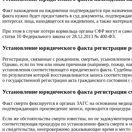
Факт нахождения на иждивении подтверждается при назначени
факта нужно будет предоставить в суд документы, подтвержда
интересах лица, находящегося на иждивении, а также материа
При этом в случае потери кормильца органы СФР могут и сам
статьи 10 Федерального закона от 28.12.2013 № 400-ФЗ.
Установление юридического факта регистрации ро
Регистрации, связанные с рождением, смертью, усыновлением
Однако, если по тем или иным причинам (например, пожар, на
установления соответствующего юридического факта. Судебный
по результатам которой восстанавливается запись соответству
о государственной регистрации акта гражданского состояния с 
Установление юридического факта регистрации см
Факт смерти фиксируется в органах ЗАГС на основании медицин
подтверждающих произведение записи, проводится процедура у
Если же обстоятельства смерти известны, но не задокументиров
соответствующая процедура по установлению факта смерти в о
и свидетельства, неопровержимо доказывающие время и место 