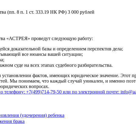
а (пп. 8 п. 1 ст. 333.19 НК РФ)
3 000 рублей
тва «АСТРЕЯ» проведут следующую работу:
йся доказательной базы и определением перспектив дела;
итывающей все нюансы вашей ситуации;
а;
жном суде на всех этапах судебного разбирательства.
установлении фактов, имеющих юридическое значение. Этот пр
остей. Мы понимаем, что каждый случай уникален, и именно по
 юридических вопросах.
телефону: +7(499)714-79-50 или по электронной почте: info@aas
новления (удочерения) ребенка
жения брака