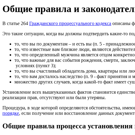
Общие правила и законодате
В статье 264
Гражданского процессуального кодекса
описаны фа
Это такие ситуации, когда вы должны подтвердить какие-то п
то, что вы по документам – и есть вы (п. 5 - принадлеж
то, что известные вам близкие люди, являются действите
то, что определенный мужчина является отцом конкретном
то, что важные для вас события рождения, смерти, закл
условиях (пункт 3);
то, что вы счастливый обладатель дома, квартиры или л
то, что вам досталось наследство (п. 9 - факт принятия и 
множество других случаев, когда какой-то факт имеет су
Установление всех вышеуказанных фактов становится единств
реализации прав, отсутствуют или были утеряны.
Процедура, в ходе которой определяются обстоятельства, им
порядке
, если получение или восстановление данных документ
Общие правила процесса установления