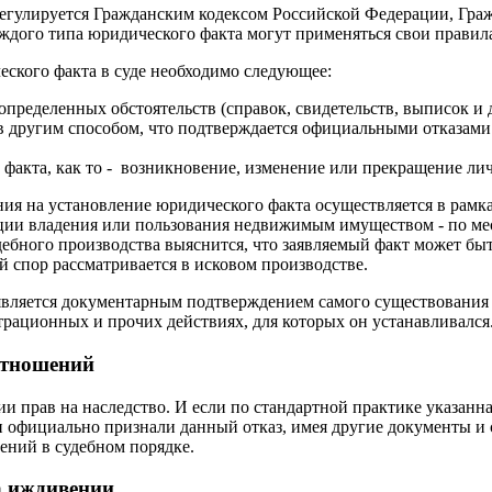
егулируется Гражданским кодексом Российской Федерации, Гра
ждого типа юридического факта могут применяться свои правил
ского факта в суде необходимо следующее:
пределенных обстоятельств (справок, свидетельств, выписок и 
 другим способом, что подтверждается официальными отказам
 факта, как то - возникновение, изменение или прекращение л
ия на установление юридического факта осуществляется в рамка
сации владения или пользования недвижимым имуществом - по м
удебного производства выяснится, что заявляемый факт может быт
й спор рассматривается в исковом производстве.
вляется документарным подтверждением самого существования д
рационных и прочих действиях, для которых он устанавливался
отношений
 прав на наследство. И если по стандартной практике указанна
и официально признали данный отказ, имея другие документы и
ений в судебном порядке.
а иждивении