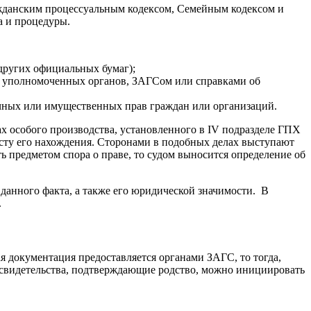
жданским процессуальным кодексом, Семейным кодексом и
а и процедуры.
других официальных бумаг);
и уполномоченных органов, ЗАГСом или справками об
ичных или имущественных прав граждан или организаций.
х особого производства, установленного в IV подразделе ГПХ
есту его нахождения. Сторонами в подобных делах выступают
ь предметом спора о праве, то судом выносится определение об
анного факта, а также его юридической значимости. В
.
я документация предоставляется органами ЗАГС, то тогда,
 свидетельства, подтверждающие родство, можно инициировать