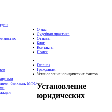
аждан
О нас
Судебная практика
ижимостью
Отзывы
Блог
Контакты
Поиск
Главная
Гражданам
тов
Установление юридических фактов
зациями
циями, банками, МФО
Установление
ями
раждан
юридических