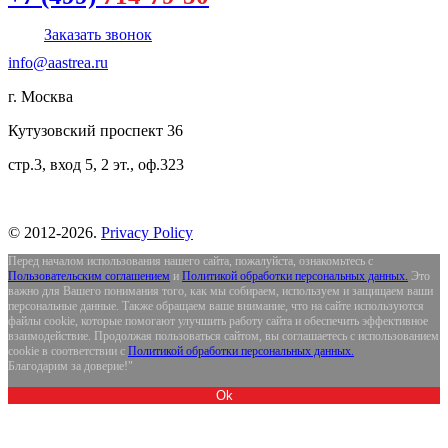
Заказать звонок
info@aastrea.ru
г. Москва
Кутузовский проспект 36
стр.3, вход 5, 2 эт., оф.323
©
2012-
2026
.
Privacy Policy
Перед началом использования нашего сайта, пожалуйста, ознакомьтесь с
Пользовательским соглашением
и
Политикой обработки персональных данных.
Это
важно для Вашего понимания того, как мы собираем, используем и защищаем ваши
персональные данные. Также обращаем ваше внимание, что на сайте используются
файлы cookie, которые помогают улучшить работу сайта и обеспечить эффективное
взаимодействие. Продолжая пользоваться сайтом, вы соглашаетесь с использованием
cookie в соответствии с
Политикой обработки персональных данных.
Благодарим за доверие!"
Ok