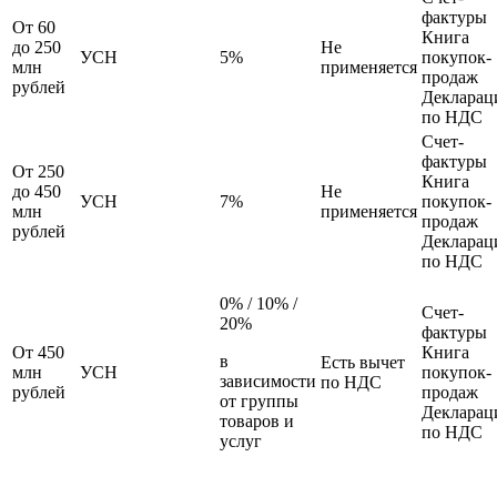
фактуры
От 60
Книга
до 250
Не
УСН
5%
покупок-
млн
применяется
продаж
рублей
Декларац
по НДС
Счет-
фактуры
От 250
Книга
до 450
Не
УСН
7%
покупок-
млн
применяется
продаж
рублей
Декларац
по НДС
0% / 10% /
Счет-
20%
фактуры
От 450
Книга
в
Есть вычет
млн
УСН
покупок-
зависимости
по НДС
рублей
продаж
от группы
Декларац
товаров и
по НДС
услуг