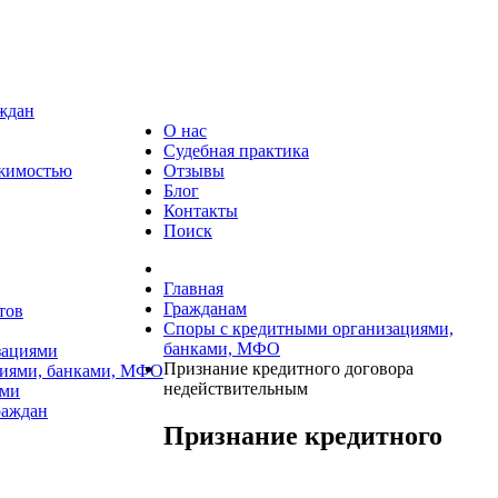
аждан
О нас
Судебная практика
ижимостью
Отзывы
Блог
Контакты
Поиск
Главная
Гражданам
тов
Споры с кредитными организациями,
банками, МФО
зациями
Признание кредитного договора
циями, банками, МФО
недействительным
ями
раждан
Признание кредитного