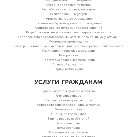
Юридическое сопровождение
Судебное представительство
Разработка и экспертиза договоров
Регистрационные услуги
Корпоративное сопровождение
Налоговое и бухгалтерское сопровождение
Сопровождение трудовых правоотношений
Разработка и экспертиза локальных нормативных актов
Сопровождение сделок с недвижимостью и земельными участками
Почтовое сопровождение
Регистрация товарных знаков и защита интеллектуальной собственности
Получение лицензий, разрешений
Банкротство
Подготовка правовых заключений
Правовой консалтинг
Юридический аудит
УСЛУГИ ГРАЖДАНАМ
Судебные споры с участием граждан
Семейное право
Наследственное право и споры
Сопровождение сделок с недвижимостью
Земельное право
Жилищное право и ЖКХ
Защита прав потребителей
Налоговое право
Трудовое право
Интеллектуальное право
Установление юридических фактов